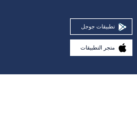
مصلح الكمبيوتر
يحتضن
تطبيقات جوجل
رجال الاطفاء
المساعدون
متجر التطبيقات
مصمم داخلي
رعاية الحديقة
فني موبايل
علماء النفس
مصلح أريكة
منتجع صحي