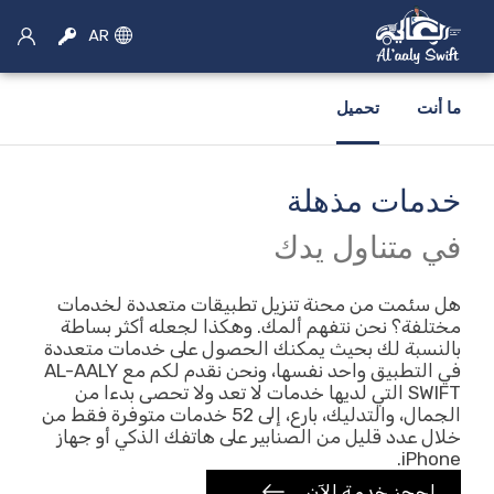
AR
ما أنت
تحميل
خدمات مذهلة
×
اختر الخدمة
في متناول يدك
سيارة اجره
هل سئمت من محنة تنزيل تطبيقات متعددة لخدمات
مختلفة؟ نحن نتفهم ألمك. وهكذا لجعله أكثر بساطة
بالنسبة لك بحيث يمكنك الحصول على خدمات متعددة
حجز سيارات الأجرة
في التطبيق واحد نفسها، ونحن نقدم لكم مع AL-AALY
SWIFT التي لديها خدمات لا تعد ولا تحصى بدءا من
موتو الحجز
الجمال، والتدليك، بارع، إلى 52 خدمات متوفرة فقط من
خلال عدد قليل من الصنابير على هاتفك الذكي أو جهاز
تأجير سيارات
iPhone.
احجز خدمة الآن