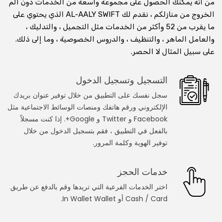
من أنه يمكنك الحصول على مجموعة واسعة من الخدمات دون ألم
الخروج من منازلكم ، نقدم لك AL-AALY SWIFT الذي يحتوي على
استشارة عبر الفيديو عبر الإنترنت
ما يقرب من 52 وأكثر من الخدمات مثل التجميل ، والتدليك ،
والعامل الماهر ، والتنظيف ، والدروس الخصوصية ، وما إلى ذلك.
استشر الطبيب على مكالمة الفيديو
على سبيل المثال لا الحصر.
استأجر وتعلم من المعلم عبر مكالمة الفيديو
التسجيل وتسجيل الدخول
استشر محاميًا في مكالمة فيديو
سجل نفسك على التطبيق من خلال توفير عنوان بريدك
الإلكتروني ورقم هاتفك ومنصات الوسائط الاجتماعية مثل
استشر المنجم على مكالمة الفيديو
Facebook و Twitter و Google+. إذا كنت مسجلاً
احصل على تدريب اللياقة على مكالمة الفيديو
بالفعل في التطبيق ، فقم بتسجيل الدخول من خلال
توفير الهوية وكلمة المرور.
خدمات العطاءات
خدمات الحجز
النجار
اختر الخدمات الفرعية التي تريدها وقم بالدفع عن طريق
Cash / Card أو In Wallet Wallet.
عامل الكهرباء