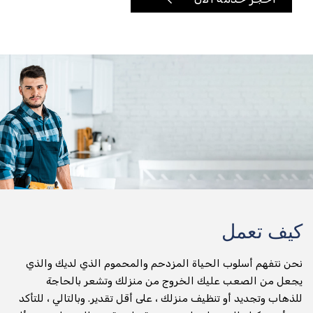
تأجير الدراجات النارية
توصيل أي شيء وفي أي مكان
تسليم الطرود
جني التسليم
عداء التسليم
تسليم المواد الغذائية والتخزين
توصيل طلبات الطعام
كيف تعمل
تسليم البقالة
نحن نتفهم أسلوب الحياة المزدحم والمحموم الذي لديك والذي
صيدلية التسليم
يجعل من الصعب عليك الخروج من منزلك وتشعر بالحاجة
للذهاب وتجديد أو تنظيف منزلك ، على أقل تقدير. وبالتالي ، للتأكد
تسليم المياه المعبأة في زجاجات