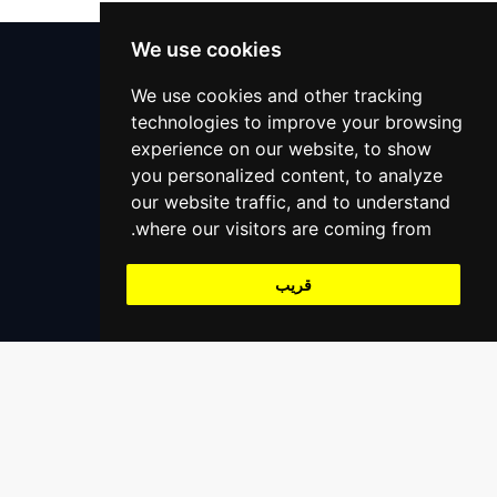
الاولياء
دعم 24x7
We use cookies
المحامين
مركز المساعدة
We use cookies and other tracking
technologies to improve your browsing
التعليمات
المساعدة على الطرق
experience on our website, to show
اتصل بنا
خدمات التنجيم
you personalized content, to analyze
+966559390647
our website traffic, and to understand
support@alaaliswift.com
مدرب اليوغا
where our visitors are coming from.
Jeddah, Saudi Arabia
قريب
تسجيل
سجل كمزود خدمة
سجل كشركة مقدم خدمة
سجل كمطعم / بقالة / متجر إلخ