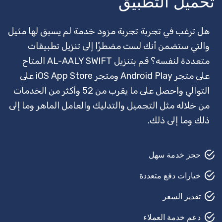
تحميل التطبيق
قفل سميث
وكيل سفر
هل ترغب في تجربة تجربة مزود خدمة لم يسبق لها مثيل
والتي ستضمن أنك لست مضطرًا إلى تنزيل تطبيقات
مرشد سياحي
متعددة لنفسه؟ قم بتنزيل AL-AALY SWIFT المتاح
تأمين
على متجر Android Play ومتجر iOS App Store على
التوالي واحصل على ما يقرب من 52 وأكثر من الخدمات
حارس أمن
من خلاله مثل التجميل والتدليك والعامل الماهر وما إلى
القص في الحديقة
ذلك وما إلى ذلك.
حلاق
حجز خدمة سهل
بيتش بودي
خيارات دفع متعددة
إصلاح السيارات
تقدير السعر
مصلح السجاد
دعم خدمة العملاء