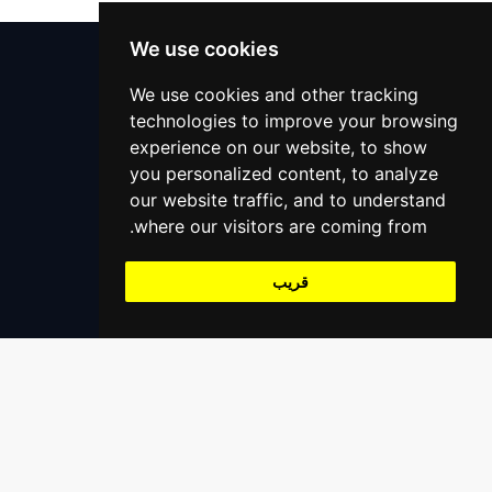
الاولياء
دعم 24x7
We use cookies
المحامين
مركز المساعدة
We use cookies and other tracking
technologies to improve your browsing
التعليمات
المساعدة على الطرق
experience on our website, to show
اتصل بنا
خدمات التنجيم
you personalized content, to analyze
+966559390647
our website traffic, and to understand
support@alaaliswift.com
مدرب اليوغا
where our visitors are coming from.
Jeddah, Saudi Arabia
قريب
تسجيل
سجل كمزود خدمة
سجل كشركة مقدم خدمة
سجل كمطعم / بقالة / متجر إلخ