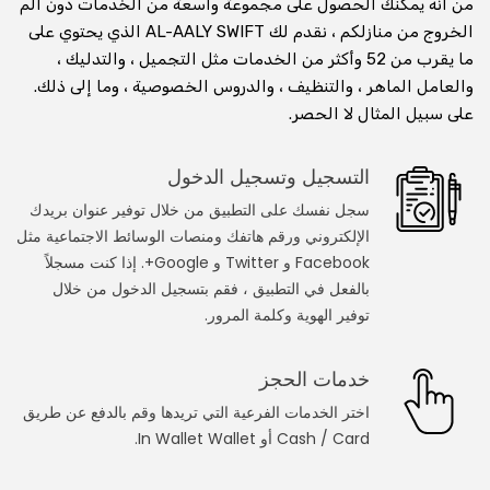
من أنه يمكنك الحصول على مجموعة واسعة من الخدمات دون ألم
الخروج من منازلكم ، نقدم لك AL-AALY SWIFT الذي يحتوي على
استشارة عبر الفيديو عبر الإنترنت
ما يقرب من 52 وأكثر من الخدمات مثل التجميل ، والتدليك ،
والعامل الماهر ، والتنظيف ، والدروس الخصوصية ، وما إلى ذلك.
استشر الطبيب على مكالمة الفيديو
على سبيل المثال لا الحصر.
استأجر وتعلم من المعلم عبر مكالمة الفيديو
التسجيل وتسجيل الدخول
استشر محاميًا في مكالمة فيديو
سجل نفسك على التطبيق من خلال توفير عنوان بريدك
الإلكتروني ورقم هاتفك ومنصات الوسائط الاجتماعية مثل
استشر المنجم على مكالمة الفيديو
Facebook و Twitter و Google+. إذا كنت مسجلاً
احصل على تدريب اللياقة على مكالمة الفيديو
بالفعل في التطبيق ، فقم بتسجيل الدخول من خلال
توفير الهوية وكلمة المرور.
خدمات العطاءات
خدمات الحجز
النجار
اختر الخدمات الفرعية التي تريدها وقم بالدفع عن طريق
Cash / Card أو In Wallet Wallet.
عامل الكهرباء