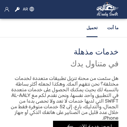
AR
ما أنت
تحميل
خدمات مذهلة
×
اختر الخدمة
في متناول يدك
سيارة اجره
هل سئمت من محنة تنزيل تطبيقات متعددة لخدمات
مختلفة؟ نحن نتفهم ألمك. وهكذا لجعله أكثر بساطة
بالنسبة لك بحيث يمكنك الحصول على خدمات متعددة
حجز سيارات الأجرة
في التطبيق واحد نفسها، ونحن نقدم لكم مع AL-AALY
SWIFT التي لديها خدمات لا تعد ولا تحصى بدءا من
موتو الحجز
الجمال، والتدليك، بارع، إلى 52 خدمات متوفرة فقط من
خلال عدد قليل من الصنابير على هاتفك الذكي أو جهاز
تأجير سيارات
iPhone.
احجز خدمة الآن