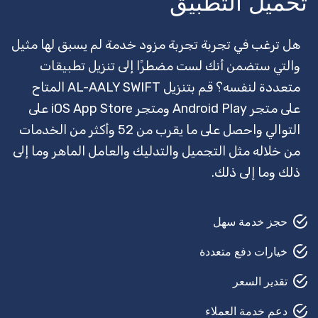
تحميل التطبيق
قفل سميث
وكيل سفر
هل ترغب في تجربة تجربة مزود خدمة لم يسبق لها مثيل
والتي ستضمن أنك لست مضطرًا إلى تنزيل تطبيقات
مرشد سياحي
متعددة لنفسه؟ قم بتنزيل AL-AALY SWIFT المتاح
تأمين
على متجر Android Play ومتجر iOS App Store على
التوالي واحصل على ما يقرب من 52 وأكثر من الخدمات
حارس أمن
من خلاله مثل التجميل والتدليك والعامل الماهر وما إلى
القص في الحديقة
ذلك وما إلى ذلك.
حلاق
حجز خدمة سهل
بيتش بودي
خيارات دفع متعددة
إصلاح السيارات
تقدير السعر
مصلح السجاد
دعم خدمة العملاء