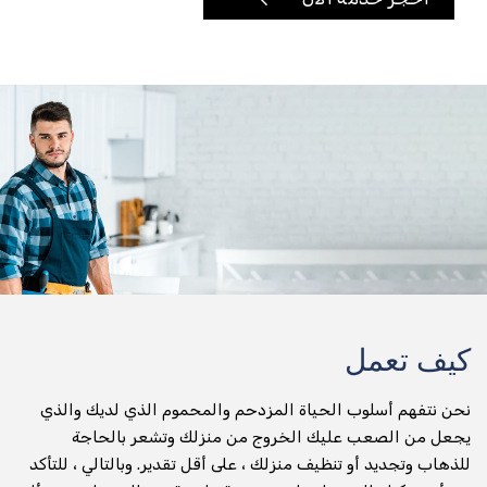
تأجير الدراجات النارية
توصيل أي شيء وفي أي مكان
تسليم الطرود
جني التسليم
عداء التسليم
تسليم المواد الغذائية والتخزين
توصيل طلبات الطعام
كيف تعمل
تسليم البقالة
نحن نتفهم أسلوب الحياة المزدحم والمحموم الذي لديك والذي
صيدلية التسليم
يجعل من الصعب عليك الخروج من منزلك وتشعر بالحاجة
للذهاب وتجديد أو تنظيف منزلك ، على أقل تقدير. وبالتالي ، للتأكد
تسليم المياه المعبأة في زجاجات