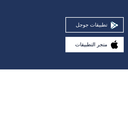
مصلح الكمبيوتر
يحتضن
تطبيقات جوجل
رجال الاطفاء
المساعدون
متجر التطبيقات
مصمم داخلي
رعاية الحديقة
فني موبايل
علماء النفس
مصلح أريكة
منتجع صحي