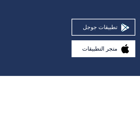
مصلح الكمبيوتر
يحتضن
تطبيقات جوجل
رجال الاطفاء
المساعدون
متجر التطبيقات
مصمم داخلي
رعاية الحديقة
فني موبايل
علماء النفس
مصلح أريكة
منتجع صحي