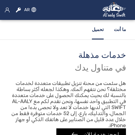
AR
ما أنت
تحميل
خدمات مذهلة
×
اختر الخدمة
في متناول يدك
سيارة اجره
هل سئمت من محنة تنزيل تطبيقات متعددة لخدمات
مختلفة؟ نحن نتفهم ألمك. وهكذا لجعله أكثر بساطة
بالنسبة لك بحيث يمكنك الحصول على خدمات متعددة
حجز سيارات الأجرة
في التطبيق واحد نفسها، ونحن نقدم لكم مع AL-AALY
SWIFT التي لديها خدمات لا تعد ولا تحصى بدءا من
موتو الحجز
الجمال، والتدليك، بارع، إلى 52 خدمات متوفرة فقط من
خلال عدد قليل من الصنابير على هاتفك الذكي أو جهاز
تأجير سيارات
iPhone.
احجز خدمة الآن