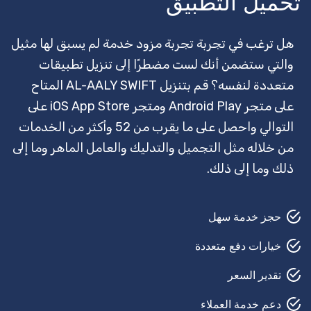
تحميل التطبيق
قفل سميث
وكيل سفر
هل ترغب في تجربة تجربة مزود خدمة لم يسبق لها مثيل
والتي ستضمن أنك لست مضطرًا إلى تنزيل تطبيقات
مرشد سياحي
متعددة لنفسه؟ قم بتنزيل AL-AALY SWIFT المتاح
تأمين
على متجر Android Play ومتجر iOS App Store على
التوالي واحصل على ما يقرب من 52 وأكثر من الخدمات
حارس أمن
من خلاله مثل التجميل والتدليك والعامل الماهر وما إلى
القص في الحديقة
ذلك وما إلى ذلك.
حلاق
حجز خدمة سهل
بيتش بودي
خيارات دفع متعددة
إصلاح السيارات
تقدير السعر
مصلح السجاد
دعم خدمة العملاء