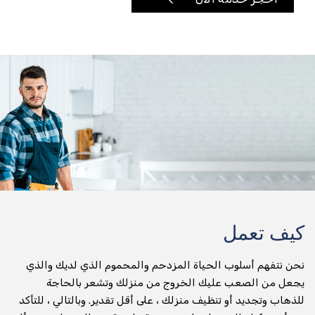
تأجير الدراجات النارية
توصيل أي شيء وفي أي مكان
تسليم الطرود
جني التسليم
عداء التسليم
تسليم المواد الغذائية والتخزين
توصيل طلبات الطعام
كيف تعمل
تسليم البقالة
نحن نتفهم أسلوب الحياة المزدحم والمحموم الذي لديك والذي
صيدلية التسليم
يجعل من الصعب عليك الخروج من منزلك وتشعر بالحاجة
للذهاب وتجديد أو تنظيف منزلك ، على أقل تقدير. وبالتالي ، للتأكد
تسليم المياه المعبأة في زجاجات