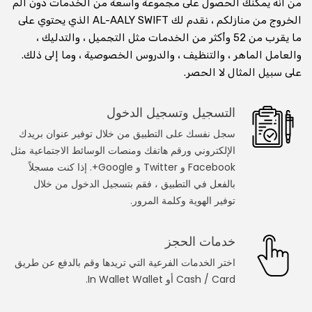
من أنه يمكنك الحصول على مجموعة واسعة من الخدمات دون ألم
الخروج من منازلكم ، نقدم لك AL-AALY SWIFT الذي يحتوي على
استشارة عبر الفيديو عبر الإنترنت
ما يقرب من 52 وأكثر من الخدمات مثل التجميل ، والتدليك ،
والعامل الماهر ، والتنظيف ، والدروس الخصوصية ، وما إلى ذلك.
استشر الطبيب على مكالمة الفيديو
على سبيل المثال لا الحصر.
استأجر وتعلم من المعلم عبر مكالمة الفيديو
التسجيل وتسجيل الدخول
استشر محاميًا في مكالمة فيديو
سجل نفسك على التطبيق من خلال توفير عنوان بريدك
الإلكتروني ورقم هاتفك ومنصات الوسائط الاجتماعية مثل
استشر المنجم على مكالمة الفيديو
Facebook و Twitter و Google+. إذا كنت مسجلاً
احصل على تدريب اللياقة على مكالمة الفيديو
بالفعل في التطبيق ، فقم بتسجيل الدخول من خلال
توفير الهوية وكلمة المرور.
خدمات العطاءات
خدمات الحجز
النجار
اختر الخدمات الفرعية التي تريدها وقم بالدفع عن طريق
Cash / Card أو In Wallet Wallet.
عامل الكهرباء