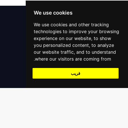
الاولياء
دعم 24x7
We use cookies
المحامين
مركز المساعدة
We use cookies and other tracking
technologies to improve your browsing
التعليمات
المساعدة على الطرق
experience on our website, to show
اتصل بنا
خدمات التنجيم
you personalized content, to analyze
+966559390647
our website traffic, and to understand
support@alaaliswift.com
مدرب اليوغا
where our visitors are coming from.
Jeddah, Saudi Arabia
قريب
تسجيل
سجل كمزود خدمة
سجل كشركة مقدم خدمة
سجل كمطعم / بقالة / متجر إلخ